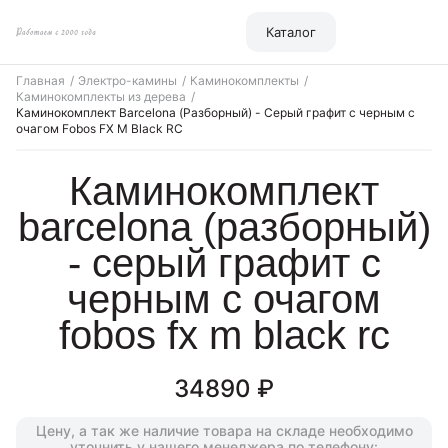
Каталог
Главная
Электро-камины
Каминокомплекты
Каминокомплекты из дерева
Каминокомплект Barcelona (Разборный) - Серый графит с черным с
очагом Fobos FX M Black RC
каминокомплект
barcelona (разборный)
- серый графит с
черным с очагом
fobos fx m black rc
34890 ₽
Цену, а так же наличие товара на складе
необходимо
уточнить у нашего менеджера
по телефону: